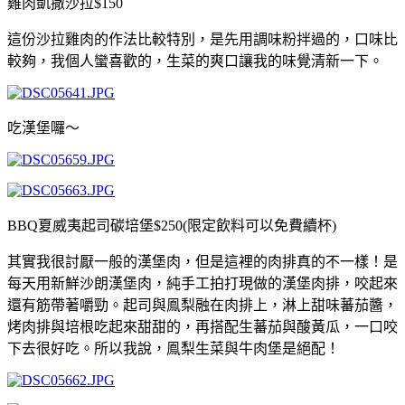
雞肉凱撒沙拉
$150
這份沙拉雞肉的作法比較特別，是先用調味粉拌過的，口味比
較夠，我個人蠻喜歡的，生菜的爽口讓我的味覺清新一下。
吃漢堡囉～
BBQ
夏威夷起司碳培堡
$250(
限定飲料可以免費續杯
)
其實我很討厭一般的漢堡肉，但是這裡的肉排真的不一樣！是
每天用新鮮沙朗漢堡肉，純手工拍打現做的漢堡肉排，咬起來
還有筋帶著嚼勁。起司與鳯梨融在肉排上，淋上甜味蕃茄醬，
烤肉排與培根吃起來甜甜的，再搭配生蕃茄與酸黃瓜，一口咬
下去很好吃。所以我說，鳯梨生菜與牛肉堡是絕配！