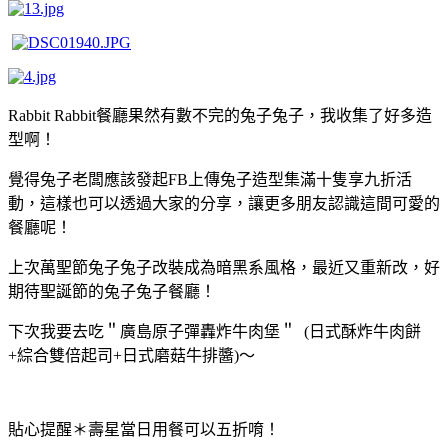
Rabbit Rabbit
餐廳果然有數不完的兔子兔子，我收集了好多造
型啊！
覺得兔子老闆應該發起
FB
上傳兔子造型集滿十隻享九折活
動，這樣也可以透過大家的分享，讓更多朋友認識這間可愛的
餐廳呢！
上次萬聖節
兔子
兔子
改裝成為暗黑系風格，最近又重新改，好
期待聖誕節的
兔子
兔子
餐廳
！
下次我要去吃＂廣島原子彈轟炸牛肉堡＂
(
日式酥炸牛肉餅
+
綜合雙倍起司
+
日式磨菇牛排醬
)
～
貼心提醒＊壽星當日用餐可以五折唷！