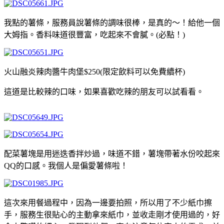
我點的薯條，服務員說薯條的調味很棒，是真的～！給他一個
大姆指。香料味道很豐富，吃起來不會膩。
(
必點！
)
火山融炎辣肉醬牛肉堡
$250(
限定飲料可以免費續杯
)
這道是比較辣的口味，如果喜歡吃辣的朋友可以試看看。
配菜薯塊是用迷迭香拌炒過，味道不錯，薯塊帶著水份咬起來
QQ
的口感。我個人是偏愛薯條啦！
這次來用餐過程中，因為一邊要拍照，所以用了不少紙巾擦
手，服務生很貼心的主動拿來紙巾，並收走剛才使用過的，好